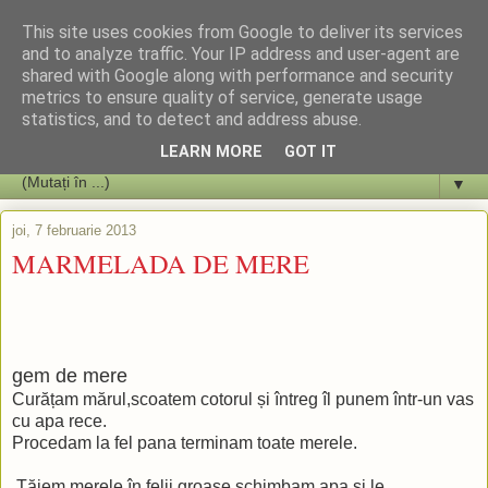
This site uses cookies from Google to deliver its services
and to analyze traffic. Your IP address and user-agent are
shared with Google along with performance and security
metrics to ensure quality of service, generate usage
statistics, and to detect and address abuse.
LEARN MORE
GOT IT
▼
joi, 7 februarie 2013
MARMELADA DE MERE
gem de mere
Curățam mărul,scoatem cotorul și întreg îl punem într-un vas
cu apa rece.
Procedam la fel pana terminam toate merele.
Tăiem merele în felii groase,schimbam apa și le