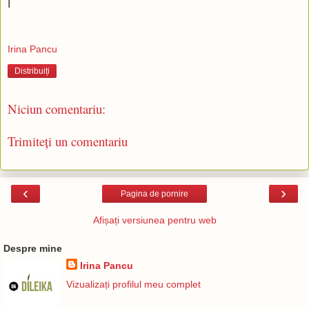
I
Irina Pancu
Distribuiți
Niciun comentariu:
Trimiteți un comentariu
‹
›
Pagina de pornire
Afișați versiunea pentru web
Despre mine
Irina Pancu
Vizualizați profilul meu complet