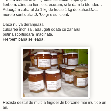
fierbem. când au fiert,le strecuram, și le dam la blender. .
Adaugăm zaharul ,la 1 kg de fructe 1 kg de zahar.Daca
merele sunt dulci ,0,700 gr e suficient.
Daca nu va deranjează
culoarea închisa , adaugați odată cu zaharul
putina scorțișoara macinata.
Fierbem pana se leaga .
Rezista destul de mult la frigider .In borcane mai mult de un
an.