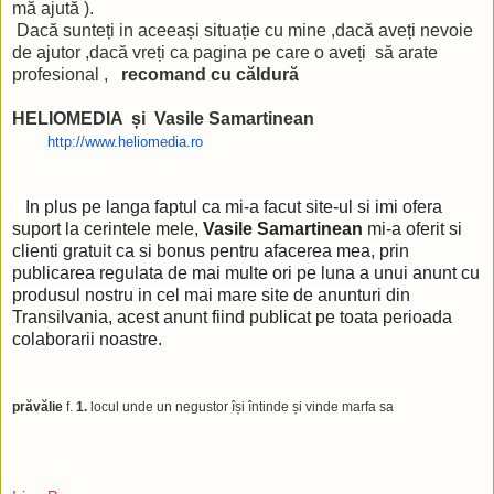
mă ajută ).
Dacă sunteți in aceeași situație cu mine ,dacă aveți nevoie
de ajutor ,dacă vreți ca pagina pe care o aveți să arate
profesional ,
recomand cu căldură
HELIOMEDIA și Vasile Samartinean
http://www.heliomedia.ro
In plus pe langa faptul ca mi-a facut site-ul si imi ofera
suport la cerintele mele,
Vasile Samartinean
mi-a oferit si
clienti gratuit ca si bonus pentru afacerea mea, prin
publicarea regulata de mai multe ori pe luna a unui anunt cu
produsul nostru in cel mai mare site de anunturi din
Transilvania, acest anunt fiind publicat pe toata perioada
colaborarii noastre.
prăvălie
f.
1.
locul unde un negustor își întinde și vinde marfa sa