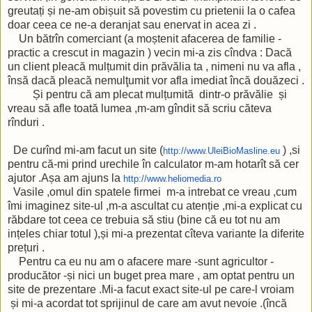
greutați și ne-am obișuit să povestim cu prietenii la o cafea
doar ceea ce ne-a deranjat sau enervat in acea zi .
Un bătrîn comerciant (a moștenit afacerea de familie -
practic a crescut in magazin ) vecin mi-a zis cîndva : Dacă
un client pleacă mulțumit din prăvălia ta , nimeni nu va afla ,
însă dacă pleacă nemulţumit vor afla imediat încă douăzeci .
Și pentru că am plecat mulțumită dintr-o prăvălie și
vreau să afle toată lumea ,m-am gîndit să scriu căteva
rînduri .
De curînd mi-am facut un site (
) ,si
http://www.UleiBioMasline.eu
pentru că-mi prind urechile în calculator m-am hotarît să cer
ajutor .Așa am ajuns la
http://www.heliomedia.ro
Vasile ,omul din spatele firmei m-a intrebat ce vreau ,cum
îmi imaginez site-ul ,m-a ascultat cu atenție ,mi-a explicat cu
răbdare tot ceea ce trebuia să stiu (bine că eu tot nu am
ințeles chiar totul ),și mi-a prezentat cîteva variante la diferite
prețuri .
Pentru ca eu nu am o afacere mare -sunt agricultor -
producător -și nici un buget prea mare , am optat pentru un
site de prezentare .Mi-a facut exact site-ul pe care-l vroiam
și mi-a acordat tot sprijinul de care am avut nevoie .(încă