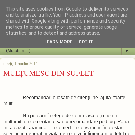
This site uses cookies from Google to deliver its services
and to analyze traffic. Your IP address and user-agent are
shared with Google along with performance and security
metrics to ensure quality of service, generate usage
statistics, and to detect and address abuse.
LEARN MORE
GOT IT
▼
marți, 1 aprilie 2014
MULȚUMESC DIN SUFLET
.
Recomandările lăsate de clienţi ne ajută foarte
mult .
Nu puteam înţelege de ce nu lasă toţi clienții
mulțumiți un comentariu sau o recomandare pe blog .Pănă
mi-a căzut cărămida ...În comerț ,in construcții ,în prestări
servicii ,in general in viața de zi cu zi întîmpinăm tot felul de