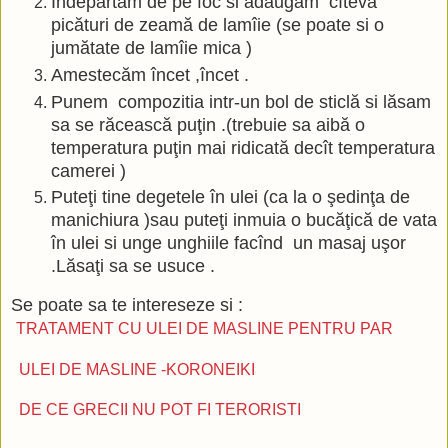
Îndepărtăm de pe foc si adăugăm cîteva
picături de zeamă de lamîie (se poate si o
jumătate de lamîie mica )
Amestecăm încet ,încet .
Punem compozitia intr-un bol de sticlă si lăsam
sa se răcească puţin .(trebuie sa aibă o
temperatura puţin mai ridicată decît temperatura
camerei )
Puteţi tine degetele în ulei (ca la o şedinţa de
manichiura )sau puteţi inmuia o bucăţică de vata
în ulei si unge unghiile facînd un masaj uşor
.Lăsaţi sa se usuce .
Se poate sa te intereseze si :
TRATAMENT CU ULEI DE MASLINE PENTRU PAR
ULEI DE MASLINE -KORONEIKI
DE CE GRECII NU POT FI TERORISTI