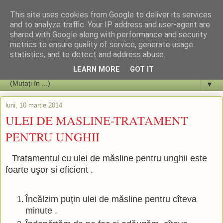
This site uses cookies from Google to deliver its services
and to analyze traffic. Your IP address and user-agent are
shared with Google along with performance and security
metrics to ensure quality of service, generate usage
statistics, and to detect and address abuse.
LEARN MORE
GOT IT
▼
luni, 10 martie 2014
ULEI DE MASLINE-TRATAMENT
PENTRU UNGHII
Tratamentul cu ulei de măsline pentru unghii este
foarte uşor si eficient .
Încălzim puţin ulei de măsline pentru cîteva
minute .