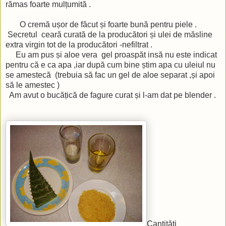
rămas foarte mulțumită .
O cremă ușor de făcut și foarte bună pentru piele .
Secretul ceară curată de la producători și ulei de măsline
extra virgin tot de la producători -nefiltrat .
Eu am pus și aloe vera gel proaspăt insă nu este indicat
pentru că e ca apa ,iar după cum bine știm apa cu uleiul nu
se amestecă (trebuia să fac un gel de aloe separat ,și apoi
să le amestec )
Am avut o bucățică de fagure curat și l-am dat pe blender .
Cantități