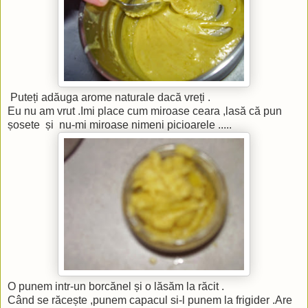
Puteți adăuga arome naturale dacă vreți .
Eu nu am vrut .Imi place cum miroase ceara ,lasă că pun
șosete și nu-mi miroase nimeni picioarele .....
O punem intr-un borcănel și o lăsăm la răcit .
Când se răcește ,punem capacul si-l punem la frigider .Are