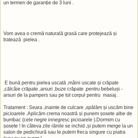
un termen de garanție de 3 luni .
Vom avea o cremă naturală grasă care protejează și
tratează pielea .
E bună pentru pielea uscată ,mâini uscate și crăpate
,călcâie crăpate ,arsuri ,buze crăpate ,pentru bebeluși -
arsuri de la pampers sau pe tot corpul pentru masaj .
Tratament : Seara ,inainte de culcare ,spălăm și uscăm bine
picioarele .Aplicăm crema noastră și punem șosete albe de
bumbac (cele negre innegresc picioarele ).Dormim cu
șosete ! In câteva zile rănile se inchid ,și putem merge la un
salon de pedichiură sau le putem freca singure cu piatra