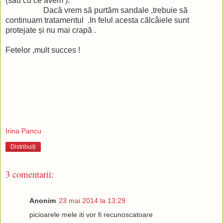
(sau cu ce avem ).
Dacă vrem să purtăm sandale ,trebuie să
continuam tratamentul .In felul acesta călcâiele sunt
protejate și nu mai crapă .
Fetelor ,mult succes !
Irina Pancu
Distribuiți
3 comentarii:
Anonim
23 mai 2014 la 13:29
picioarele mele iti vor fi recunoscatoare