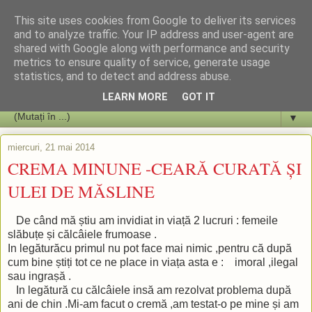
This site uses cookies from Google to deliver its services
and to analyze traffic. Your IP address and user-agent are
shared with Google along with performance and security
metrics to ensure quality of service, generate usage
statistics, and to detect and address abuse.
LEARN MORE
GOT IT
▼
miercuri, 21 mai 2014
CREMA MINUNE -CEARĂ CURATĂ ȘI
ULEI DE MĂSLINE
De când mă știu am invidiat in viață 2 lucruri : femeile
slăbuțe și călcâiele frumoase .
In legăturăcu primul nu pot face mai nimic ,pentru că după
cum bine știți tot ce ne place in viața asta e : imoral ,ilegal
sau ingrașă .
In legătură cu călcâiele insă am rezolvat problema după
ani de chin .Mi-am facut o cremă ,am testat-o pe mine și am